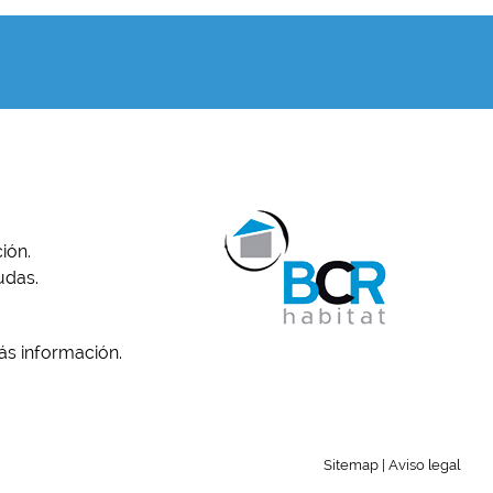
ión.
udas.
ás información.
Sitemap
|
Aviso legal