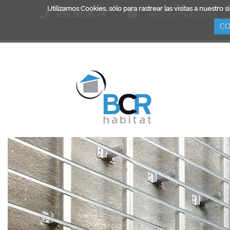
Utilizamos Cookies, sólo para rastrear las visitas a nuest
936 80 36 74
info@bcrhabitat.es
CO