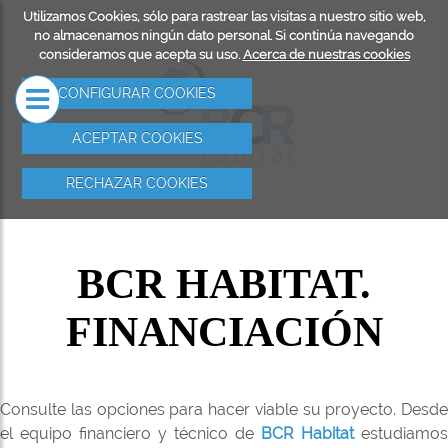
Utilizamos Cookies, sólo para rastrear las visitas a nuestro sitio web,
RESA
REHABILITACIÓN
SERVICIOS
no almacenamos ningún dato personal. Si continúa navegando
consideramos que acepta su uso.
Acerca de nuestras cookies
DE FACHADAS
REHABILIT
CONFIGURAR COOKIES
EDIFICIOS
ACEPTAR COOKIES
TRABAJOS 
RECHAZAR COOKIES
RESTAURAC
PATRIMONI
BCR HABITAT.
REFORMAS
FINANCIACIÓN
INSTALACI
ELÉCTRICA
IMPERMEAB
Consulte las opciones para hacer viable su proyecto. Desde
DE TERRAZ
el equipo financiero y técnico de
BCR Habitat
estudiamos