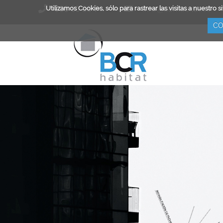
Utilizamos Cookies, sólo para rastrear las visitas a nuest
936 80 36 74
info@bcrhabitat.es
CO