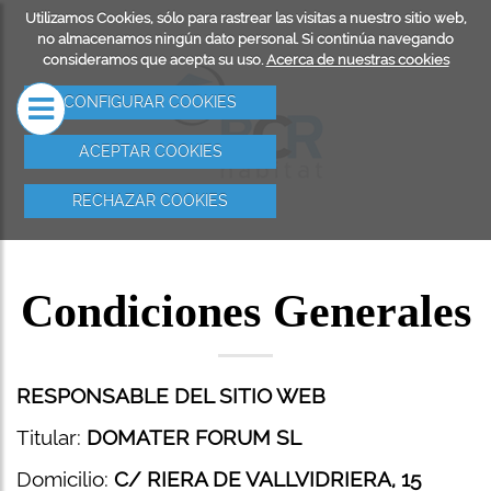
Utilizamos Cookies, sólo para rastrear las visitas a nuestro sitio web,
RESA
REHABILITACIÓN
SERVICIOS
no almacenamos ningún dato personal. Si continúa navegando
consideramos que acepta su uso.
Acerca de nuestras cookies
DE FACHADAS
REHABILIT
CONFIGURAR COOKIES
EDIFICIOS
ACEPTAR COOKIES
TRABAJOS 
RECHAZAR COOKIES
RESTAURAC
PATRIMONI
Condiciones Generales
REFORMAS
INSTALACI
ELÉCTRICA
RESPONSABLE DEL SITIO WEB
Titular:
DOMATER FORUM SL
IMPERMEAB
DE TERRAZ
Domicilio:
C/ RIERA DE VALLVIDRIERA, 15