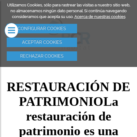
Utilizamos Cookies, sólo para rastrear las visitas a nuestro sitio web,
RESA
REHABILITACIÓN
SERVICIOS
no almacenamos ningún dato personal. Si continúa navegando
consideramos que acepta su uso.
Acerca de nuestras cookies
DE FACHADAS
REHABILIT
CONFIGURAR COOKIES
EDIFICIOS
ACEPTAR COOKIES
TRABAJOS 
RECHAZAR COOKIES
RESTAURAC
PATRIMONI
RESTAURACIÓN DE
REFORMAS
PATRIMONIO
La
INSTALACI
ELÉCTRICA
restauración de
IMPERMEAB
patrimonio es una
DE TERRAZ