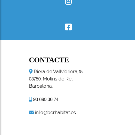
CONTACTE
Riera de Vallvidriera,
.
15
, Molins de Rei,
08750
Barcelona.
93 680 36 74
info@bcrhabitat.es