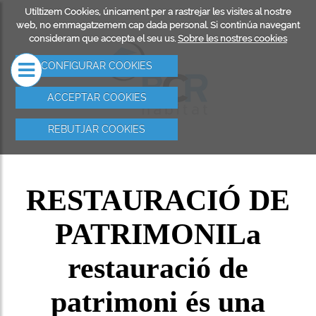
Utiltizem Cookies, únicament per a rastrejar les visites al nostre
PRESA
REHABILITACIÓ
SERVEIS
web, no emmagatzemem cap dada personal. Si continúa navegant
consideram que accepta el seu us.
Sobre les nostres cookies
DE FAÇANES
REHABILIT
CONFIGURAR COOKIES
EDIFICIS
ACCEPTAR COOKIES
TREBALLS 
REBUTJAR COOKIES
RESTAURAC
PATRIMONI
RESTAURACIÓ DE
REFORMES
PATRIMONI
La
INSTAL·LA
ELÈCTRIQ
restauració de
IMPERMEAB
patrimoni és una
DE TERRAS